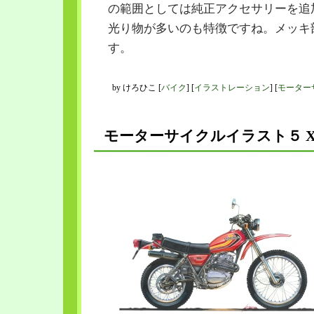
の範囲としては純正アクセサリーを追
光り物が多いのも特徴ですね。メッキ
す。
by
けろひこ
[
バイク
]
[
イラストレーション
]
[
モーター
モーターサイクルイラスト５ XL