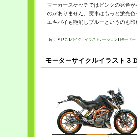
マーカースケッチではピンクの発色が
のがありません、実車はもっと蛍光色
エキパイも艶消しブルーというのも印
by
けろひこ
[
バイク
]
[
イラストレーション
]
[
モーター
モーターサイクルイラスト３ DU